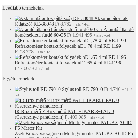
Legújabb termékeink
Akkumulátor tok
(átlátszó) RE-38048
Ft
8.762
+ áfa / -tól
Áramló állandó
hőmérsékletű fürdő 60-C5
Ft
1.941.495
+ áfa / -tól
Refraktométer kontakt folyadék nD1,78 4 ml RE-1199
Ft
58.778
+ áfa / -tól
Refraktométer kontakt folyadék nD1,65 4 ml RE-1196
Ft
7.667
+ áfa / -tól
Egyéb termékek
Stylus toll RE-79010
Ft
4.746
+ áfa / -
tól
IR Brix-mérő × Brix-mérő PAL-HIKARi3+PAL-0
(Cseresznye paradicsom)
Ft
409.985
+ áfa / -tól
Zseb Brix-savasságmérő Multi gyümölcs PAL-BX|ACID F5