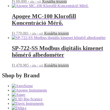
Ft
69.000
Kosárba teszem
+ áfa / -tól
Apogee MC-100 Klorofill
Koncentráció Mérő.
Ft
779.081
Kosárba teszem
+ áfa / -tól
SP-722-SS Modbus digitális kimenet
hőmérő albedométer
Ft
478.985
Kosárba teszem
+ áfa / -tól
Shop by Brand