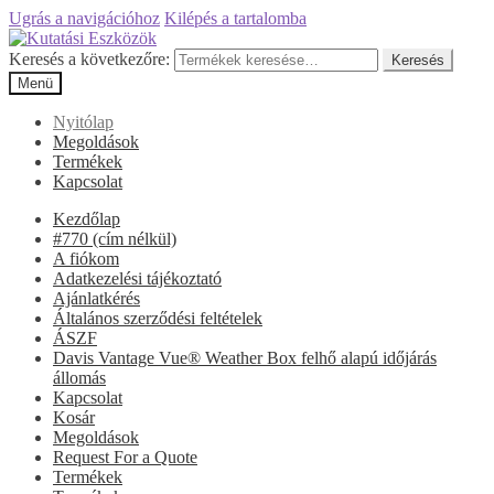
Ugrás a navigációhoz
Kilépés a tartalomba
Keresés a következőre:
Keresés
Menü
Nyitólap
Megoldások
Termékek
Kapcsolat
Kezdőlap
#770 (cím nélkül)
A fiókom
Adatkezelési tájékoztató
Ajánlatkérés
Általános szerződési feltételek
ÁSZF
Davis Vantage Vue® Weather Box felhő alapú időjárás
állomás
Kapcsolat
Kosár
Megoldások
Request For a Quote
Termékek