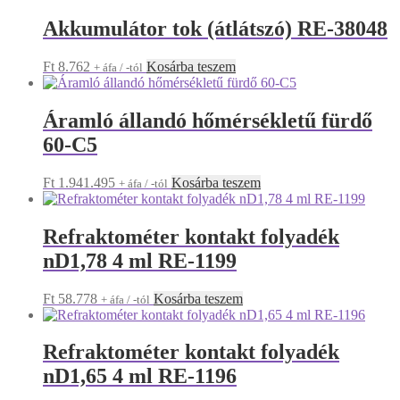
Akkumulátor tok (átlátszó) RE-38048
Ft
8.762
Kosárba teszem
+ áfa / -tól
Áramló állandó hőmérsékletű fürdő
60-C5
Ft
1.941.495
Kosárba teszem
+ áfa / -tól
Refraktométer kontakt folyadék
nD1,78 4 ml RE-1199
Ft
58.778
Kosárba teszem
+ áfa / -tól
Refraktométer kontakt folyadék
nD1,65 4 ml RE-1196