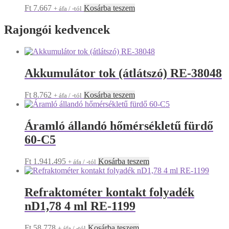
Ft
7.667
Kosárba teszem
+ áfa / -tól
Rajongói kedvencek
Akkumulátor tok (átlátszó) RE-38048
Ft
8.762
Kosárba teszem
+ áfa / -tól
Áramló állandó hőmérsékletű fürdő
60-C5
Ft
1.941.495
Kosárba teszem
+ áfa / -tól
Refraktométer kontakt folyadék
nD1,78 4 ml RE-1199
Ft
58.778
Kosárba teszem
+ áfa / -tól