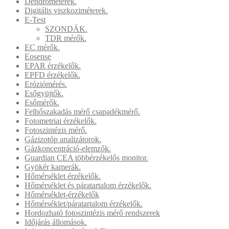
Dendrométerek.
Digitális viszkoziméterek.
E-Test
SZONDÁK.
TDR mérők.
EC mérők.
Eosense
EPAR érzékelők.
EPFD érzékelők.
Eróziómérés.
Esőgyüjtők.
Esőmérők.
Felhőszakadás mérő csapadékmérő.
Fotometriai érzékelők.
Fotoszintézis mérő.
Gázizotóp analizátorok.
Gázkoncentráció-elemzők.
Guardian CEA többérzékelős monitor.
Gyökér kamerák.
Hőmérséklet érzékelők.
Hőmérséklet és páratartalom érzékelők.
Hőmérséklet-érzékelők
Hőmérséklet/páratartalom érzékelők.
Hordozható fotoszintézis mérő rendszerek
Időjárás állomások.