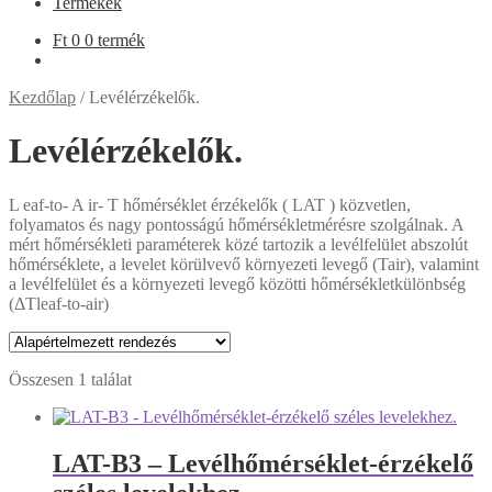
Termékek
Ft
0
0 termék
Kezdőlap
/
Levélérzékelők.
Levélérzékelők.
L eaf-to- A ir- T hőmérséklet érzékelők ( LAT ) közvetlen,
folyamatos és nagy pontosságú hőmérsékletmérésre szolgálnak. A
mért hőmérsékleti paraméterek közé tartozik a levélfelület abszolút
hőmérséklete, a levelet körülvevő környezeti levegő (Tair), valamint
a levélfelület és a környezeti levegő közötti hőmérsékletkülönbség
(ΔTleaf-to-air)
Összesen 1 találat
LAT-B3 – Levélhőmérséklet-érzékelő