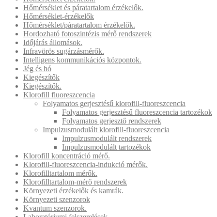
Hőmérséklet és páratartalom érzékelők.
Hőmérséklet-érzékelők
Hőmérséklet/páratartalom érzékelők.
Hordozható fotoszintézis mérő rendszerek
Időjárás állomások.
Infravörös sugárzásmérők.
Intelligens kommunikációs központok.
Jég és hó
Kiegészítők
Kiegészítők.
Klorofill fluoreszcencia
Folyamatos gerjesztésű klorofill-fluoreszcencia
Folyamatos gerjesztésű fluoreszcencia tartozékok
Folyamatos gerjesztő rendszerek
Impulzusmodulált klorofill-fluoreszcencia
Impulzusmodulált rendszerek
Impulzusmodulált tartozékok
Klorofill koncentráció mérő.
Klorofill-fluoreszcencia-indukció mérők.
Klorofilltartalom mérők.
Klorofilltartalom-mérő rendszerek
Környezeti érzékelők és kamrák.
Környezeti szenzorok
Kvantum szenzorok.
Laboratóriumi felszerelések.