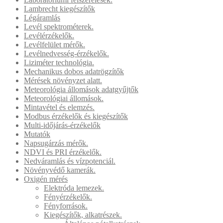
Lambrecht kiegészítők
Légáramlás
Levél spektrométerek.
Levélérzékelők.
Levélfelület mérők.
Levélnedvesség-érzékelők.
Liziméter technológia.
Mechanikus dobos adatrögzítők
Mérések növényzet alatt.
Meteorológia állomások adatgyűjtők
Meteorológiai állomások.
Mintavétel és elemzés.
Modbus érzékelők és kiegészítők
Multi-időjárás-érzékelők
Mutatók
Napsugárzás mérők.
NDVI és PRI érzékelők.
Nedváramlás és vízpotenciál.
Növényvédő kamerák.
Oxigén mérés
Elektróda lemezek.
Fényérzékelők.
Fényforrások.
Kiegészítők, alkatrészek.