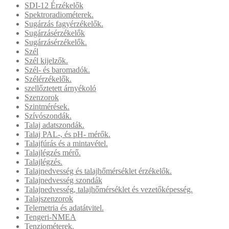
SDI-12 Érzékelők
Spektroradiométerek.
Sugárzás fagyérzékelők.
Sugárzásérzékelők
Sugárzásérzékelők.
Szél
Szél kijelzők.
Szél- és baromadók.
Szélérzékelők.
szellőztetett árnyékoló
Szenzorok
Szintmérések.
Szívószondák.
Talaj adatszondák.
Talaj PAL-, és pH- mérők.
Talajfúrás és a mintavétel.
Talajlégzés mérő.
Talajlégzés.
Talajnedvesség és talajhőmérséklet érzékelők.
Talajnedvesség szondák
Talajnedvesség, talajhőmérséklet és vezetőképesség.
Talajszenzorok
Telemetria és adatátvitel.
Tengeri-NMEA
Tenziométerek.