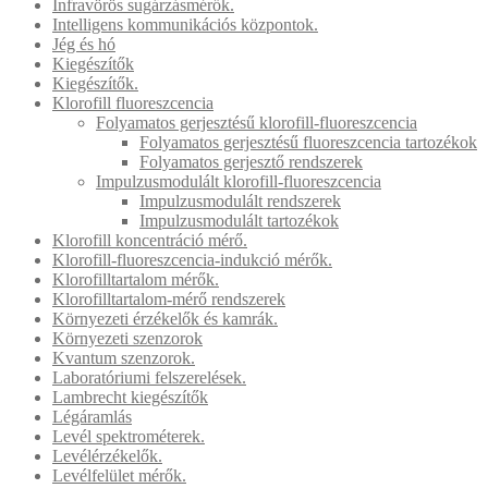
Infravörös sugárzásmérők.
Intelligens kommunikációs központok.
Jég és hó
Kiegészítők
Kiegészítők.
Klorofill fluoreszcencia
Folyamatos gerjesztésű klorofill-fluoreszcencia
Folyamatos gerjesztésű fluoreszcencia tartozékok
Folyamatos gerjesztő rendszerek
Impulzusmodulált klorofill-fluoreszcencia
Impulzusmodulált rendszerek
Impulzusmodulált tartozékok
Klorofill koncentráció mérő.
Klorofill-fluoreszcencia-indukció mérők.
Klorofilltartalom mérők.
Klorofilltartalom-mérő rendszerek
Környezeti érzékelők és kamrák.
Környezeti szenzorok
Kvantum szenzorok.
Laboratóriumi felszerelések.
Lambrecht kiegészítők
Légáramlás
Levél spektrométerek.
Levélérzékelők.
Levélfelület mérők.