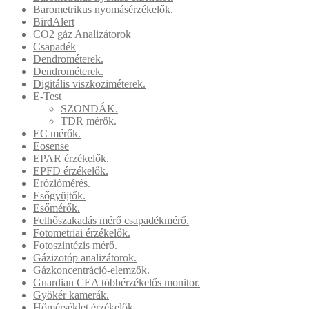
Barometrikus nyomásérzékelők.
BirdAlert
CO2 gáz Analizátorok
Csapadék
Dendrométerek.
Dendrométerek.
Digitális viszkoziméterek.
E-Test
SZONDÁK.
TDR mérők.
EC mérők.
Eosense
EPAR érzékelők.
EPFD érzékelők.
Eróziómérés.
Esőgyüjtők.
Esőmérők.
Felhőszakadás mérő csapadékmérő.
Fotometriai érzékelők.
Fotoszintézis mérő.
Gázizotóp analizátorok.
Gázkoncentráció-elemzők.
Guardian CEA többérzékelős monitor.
Gyökér kamerák.
Hőmérséklet érzékelők.