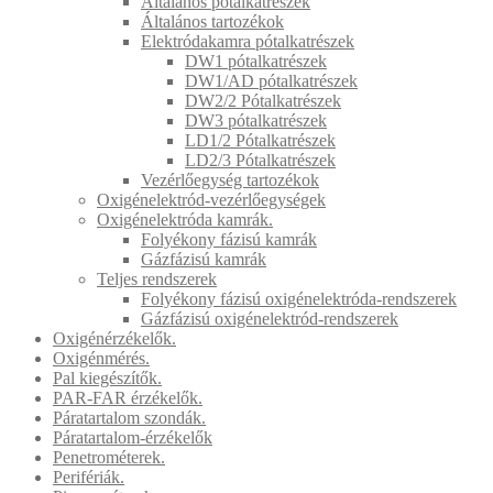
Általános pótalkatrészek
Általános tartozékok
Elektródakamra pótalkatrészek
DW1 pótalkatrészek
DW1/AD pótalkatrészek
DW2/2 Pótalkatrészek
DW3 pótalkatrészek
LD1/2 Pótalkatrészek
LD2/3 Pótalkatrészek
Vezérlőegység tartozékok
Oxigénelektród-vezérlőegységek
Oxigénelektróda kamrák.
Folyékony fázisú kamrák
Gázfázisú kamrák
Teljes rendszerek
Folyékony fázisú oxigénelektróda-rendszerek
Gázfázisú oxigénelektród-rendszerek
Oxigénérzékelők.
Oxigénmérés.
Pal kiegészítők.
PAR-FAR érzékelők.
Páratartalom szondák.
Páratartalom-érzékelők
Penetrométerek.
Perifériák.