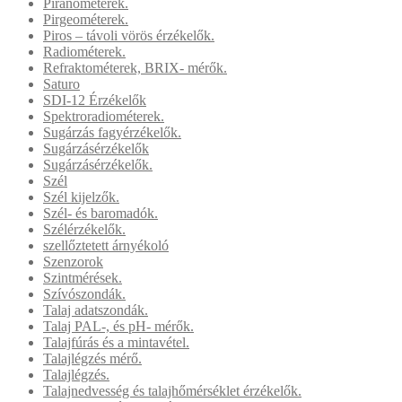
Piranométerek.
Pirgeométerek.
Piros – távoli vörös érzékelők.
Radiométerek.
Refraktométerek, BRIX- mérők.
Saturo
SDI-12 Érzékelők
Spektroradiométerek.
Sugárzás fagyérzékelők.
Sugárzásérzékelők
Sugárzásérzékelők.
Szél
Szél kijelzők.
Szél- és baromadók.
Szélérzékelők.
szellőztetett árnyékoló
Szenzorok
Szintmérések.
Szívószondák.
Talaj adatszondák.
Talaj PAL-, és pH- mérők.
Talajfúrás és a mintavétel.
Talajlégzés mérő.
Talajlégzés.
Talajnedvesség és talajhőmérséklet érzékelők.