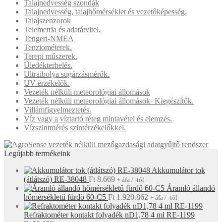
Talajnedvesség szondák
Talajnedvesség, talajhőmérséklet és vezetőképesség.
Talajszenzorok
Telemetria és adatátvitel.
Tengeri-NMEA
Tenziométerek.
Terepi műszerek.
Üledékterhelés.
Ultraibolya sugárzásmérők.
UV érzékelők.
Vezeték nélküli meteorológiai állomások
Vezeték nélküli meteorológiai állomások- Kiegészítők.
Villámfigyelmeztetés.
Víz vagy a víztartó réteg mintavétel és elemzés.
Vízszintmérés szintérzékelőkkel.
Legújabb termékeink
Akkumulátor tok
(átlátszó) RE-38048
Ft
8.669
+ áfa / -tól
Áramló állandó
hőmérsékletű fürdő 60-C5
Ft
1.920.862
+ áfa / -tól
Refraktométer kontakt folyadék nD1,78 4 ml RE-1199