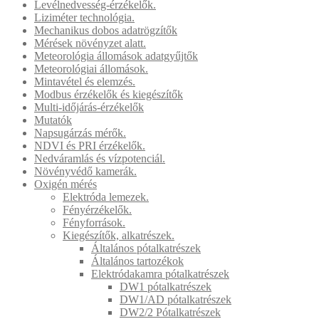
Levélnedvesség-érzékelők.
Liziméter technológia.
Mechanikus dobos adatrögzítők
Mérések növényzet alatt.
Meteorológia állomások adatgyűjtők
Meteorológiai állomások.
Mintavétel és elemzés.
Modbus érzékelők és kiegészítők
Multi-időjárás-érzékelők
Mutatók
Napsugárzás mérők.
NDVI és PRI érzékelők.
Nedváramlás és vízpotenciál.
Növényvédő kamerák.
Oxigén mérés
Elektróda lemezek.
Fényérzékelők.
Fényforrások.
Kiegészítők, alkatrészek.
Általános pótalkatrészek
Általános tartozékok
Elektródakamra pótalkatrészek
DW1 pótalkatrészek
DW1/AD pótalkatrészek
DW2/2 Pótalkatrészek