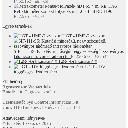
Ft
58.153
+ áfa / -tól
Refraktométer kontakt folyadék nD1,65 4 ml RE-1196
Ft
7.585
+ áfa / -tól
Egyéb termékek
UGT - UMP-2 szenzor.
SIF-111-SS: Kutatási minőségű, nagy sebességű, szabványos
látómező infravörös rádióméter
Ft
250.673
+ áfa / -tól
1468 Szélcsapásmérő
UGT - DV
függőleges dendrométer.
Elérhetőség
Agroszenzor Webáruház
Email:
info@agroszenzor.hu
Üzemeltető:
Sys-Control Informatikai Kft.
Cím:
1116 Budapest, Fehérvári út 132-144
Adatvédelmi irányelvek
© Kutatási Eszközök 2026