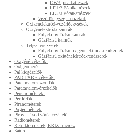
DW3 pótalkatrészek
LD1/2 Pótalkatrészek
LD2/3 Pótalkatrészek
Vezérlőegység tartozékok
Oxigénelektród-vezérlőegységek
Oxigénelektróda kamrák.
Folyékony fázisú kamrák
Gázfázisú kamrák
Teljes rendszerek
Folyékony fázisú oxigénelektróda-rendszerek
Gázfázisú oxigénelektród-rendszerek
Oxigénérzékelők.
Oxigénmérés.
Pal kiegészítők.
PAR-FAR érzékelők.
Páratartalom szondák.
Páratartalom-érzékelők
Penetrométerek.
Perifériák.
Piranométerek.
Pirgeométerek.
Piros – távoli vörös érzékelők.
Radiométerek.
Refraktométerek, BRIX- mérők.
Saturo