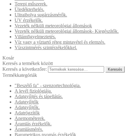
Terepi műszerek.
Üledékterhelés.
Ultraibolya sugárzásmérők.
UV érzékelők.
Vezeték nélküli meteorológiai állomások
Vezeték nélküli meteorológiai állomások- Kiegészítők.
Villámfigyelmeztetés.
Víz vagy a víztartó réteg mintavétel és elemzés.
Vízszintmérés szintérzékelőkkel.
Kosár
Keresés a termékek között
Keresés a következőre:
Keresés
Termékkategóriák
"Beszélő fa" - szenzortechnológia.
A levél fiziológiája.
Adatgyűjtés és tápellátás.
Adatgyűjtők
Adatgyűjtők.
Adatrögzítők
Anemométerek.
Áramlás érzékelők.
Áramlásmérés.
Barometrikus nyomás érzékelők