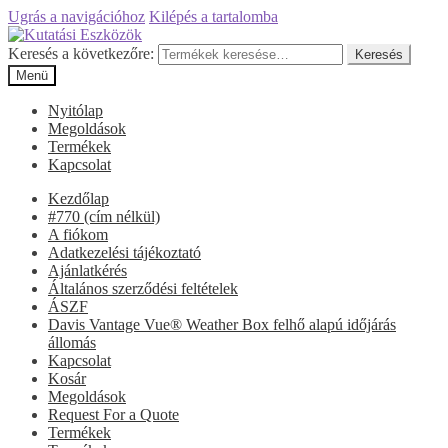
Ugrás a navigációhoz
Kilépés a tartalomba
Keresés a következőre:
Keresés
Menü
Nyitólap
Megoldások
Termékek
Kapcsolat
Kezdőlap
#770 (cím nélkül)
A fiókom
Adatkezelési tájékoztató
Ajánlatkérés
Általános szerződési feltételek
ÁSZF
Davis Vantage Vue® Weather Box felhő alapú időjárás
állomás
Kapcsolat
Kosár
Megoldások
Request For a Quote
Termékek