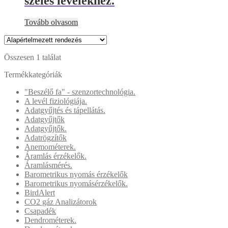
széles levelekhez.
Tovább olvasom
Összesen 1 találat
Termékkategóriák
"Beszélő fa" - szenzortechnológia.
A levél fiziológiája.
Adatgyűjtés és tápellátás.
Adatgyűjtők
Adatgyűjtők.
Adatrögzítők
Anemométerek.
Áramlás érzékelők.
Áramlásmérés.
Barometrikus nyomás érzékelők
Barometrikus nyomásérzékelők.
BirdAlert
CO2 gáz Analizátorok
Csapadék
Dendrométerek.