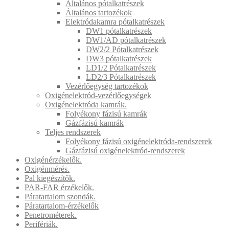
Általános pótalkatrészek
Általános tartozékok
Elektródakamra pótalkatrészek
DW1 pótalkatrészek
DW1/AD pótalkatrészek
DW2/2 Pótalkatrészek
DW3 pótalkatrészek
LD1/2 Pótalkatrészek
LD2/3 Pótalkatrészek
Vezérlőegység tartozékok
Oxigénelektród-vezérlőegységek
Oxigénelektróda kamrák.
Folyékony fázisú kamrák
Gázfázisú kamrák
Teljes rendszerek
Folyékony fázisú oxigénelektróda-rendszerek
Gázfázisú oxigénelektród-rendszerek
Oxigénérzékelők.
Oxigénmérés.
Pal kiegészítők.
PAR-FAR érzékelők.
Páratartalom szondák.
Páratartalom-érzékelők
Penetrométerek.
Perifériák.