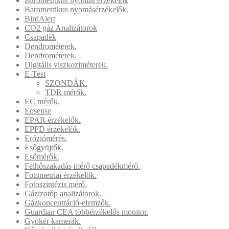
Barometrikus nyomás érzékelők
Barometrikus nyomásérzékelők.
BirdAlert
CO2 gáz Analizátorok
Csapadék
Dendrométerek.
Dendrométerek.
Digitális viszkoziméterek.
E-Test
SZONDÁK.
TDR mérők.
EC mérők.
Eosense
EPAR érzékelők.
EPFD érzékelők.
Eróziómérés.
Esőgyüjtők.
Esőmérők.
Felhőszakadás mérő csapadékmérő.
Fotometriai érzékelők.
Fotoszintézis mérő.
Gázizotóp analizátorok.
Gázkoncentráció-elemzők.
Guardian CEA többérzékelős monitor.
Gyökér kamerák.