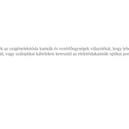
ék az oxigénelektróda kamrák és vezérlőegységek választékát, hogy lehe
l, vagy száloptikai kábeleken keresztül az elektródakamrák optikai port