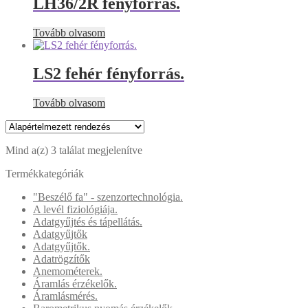
LH36/2R fényforrás.
Tovább olvasom
LS2 fehér fényforrás.
Tovább olvasom
Mind a(z) 3 találat megjelenítve
Termékkategóriák
"Beszélő fa" - szenzortechnológia.
A levél fiziológiája.
Adatgyűjtés és tápellátás.
Adatgyűjtők
Adatgyűjtők.
Adatrögzítők
Anemométerek.
Áramlás érzékelők.
Áramlásmérés.