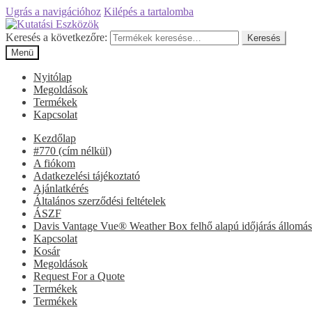
Ugrás a navigációhoz
Kilépés a tartalomba
Keresés a következőre:
Keresés
Menü
Nyitólap
Megoldások
Termékek
Kapcsolat
Kezdőlap
#770 (cím nélkül)
A fiókom
Adatkezelési tájékoztató
Ajánlatkérés
Általános szerződési feltételek
ÁSZF
Davis Vantage Vue® Weather Box felhő alapú időjárás állomás
Kapcsolat
Kosár
Megoldások
Request For a Quote
Termékek
Termékek