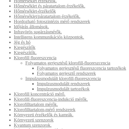
Hőmérséklet érzékelők.
Hőmérséklet és páratartalom érzékelők.
Hőmérséklet-érzékelők
Hőmérséklet/páratartalom érzékelők.
Hordozható fotoszintézis mérő rendszerek
Időjárás állomások.
Infravörös sugárzásmérők.
Intelligens kommunikációs központok.
Jég és hó
Kiegészítők
Kiegészítők.
Klorofill fluoreszcencia
Folyamatos gerjesztésű klorofill-fluoreszcencia
Folyamatos gerjesztésű fluoreszcencia tartozékok
Folyamatos gerjesztő rendszerek
Impulzusmodulált klorofill-fluoreszcencia
Impulzusmodulált rendszerek
Impulzusmodulált tartozékok
Klorofill koncentráció mérő.
Klorofill-fluoreszcencia-indukció mérők.
Klorofilltartalom mérők.
Klorofilltartalom-mérő rendszerek
Környezeti érzékelők és kamrák.
Környezeti szenzorok
Kvantum szenzorok.