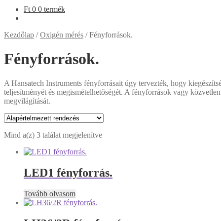
Ft
0
0 termék
Kezdőlap
/
Oxigén mérés
/
Fényforrások.
Fényforrások.
A Hansatech Instruments fényforrásait úgy tervezték, hogy kiegészíts
teljesítményét és megismételhetőségét. A fényforrások vagy közvetlenü
megvilágítását.
Mind a(z) 3 találat megjelenítve
LED1 fényforrás.
Tovább olvasom