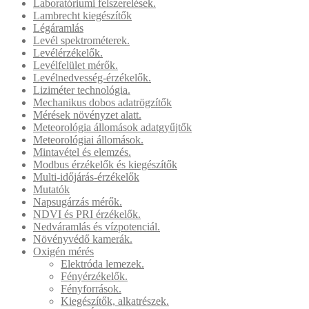
Laboratóriumi felszerelések.
Lambrecht kiegészítők
Légáramlás
Levél spektrométerek.
Levélérzékelők.
Levélfelület mérők.
Levélnedvesség-érzékelők.
Liziméter technológia.
Mechanikus dobos adatrögzítők
Mérések növényzet alatt.
Meteorológia állomások adatgyűjtők
Meteorológiai állomások.
Mintavétel és elemzés.
Modbus érzékelők és kiegészítők
Multi-időjárás-érzékelők
Mutatók
Napsugárzás mérők.
NDVI és PRI érzékelők.
Nedváramlás és vízpotenciál.
Növényvédő kamerák.
Oxigén mérés
Elektróda lemezek.
Fényérzékelők.
Fényforrások.
Kiegészítők, alkatrészek.