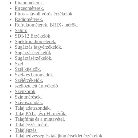
Piranométerek.
Pirgeométerek.
Piros – távoli vörös érzékelők.
Radiométerek.
Refraktométerek, BRIX- mérők.
Saturo
SDI-12 Érzékelők
Spektroradiométerek.
Sugárzás fagyérzékelők.
Sugárzásérzékelők
Sugárzásérzékelők.
Szél
Szél kijelzők.
Szél- és baromadók.
Szélérzékelők.
szellőztetett árnyékoló
Szenzorok
Szintmérések.
Szívószondák.
Talaj adatszondák.
Talaj PAL-, és pH- mérők.
Talajfúrás és a mintavétel.
Talajlégzés mérő.
Talajlégzés.
Talajnedvesség és talajhőmérséklet érzékelők.