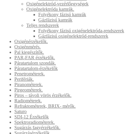
Oxigénelektród-vezérlőegységek
Oxigénelektróda kamrák.
Folyékony fázisú kamrák
Gázfázisú kamrák
Teljes rendszerek
Folyékony fázisú oxigénelektróda-rendszerek
Gázfázisú oxigénelektród-rendszerek
Oxigénérzékelők.
Oxigénmérés.
Pal kiegészítők.
PAR-FAR érzékelők.
Páratartalom szondák.
Páratartalom-érzékelők
Penetrométerek.
Perifériák.
Piranométerek.
Pirgeométerek.
Piros – távoli vörös érzékelők.
Radiométerek.
Refraktométerek, BRIX- mérők.
Saturo
SDI-12 Érzékelők
Spektroradiométerek.
Sugárzás fagyérzékelők.
Sugárzásérzékelők