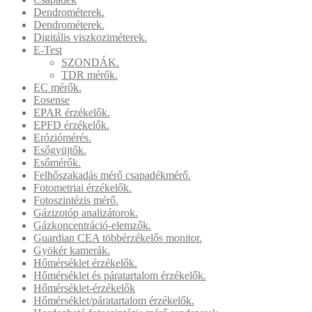
Dendrométerek.
Dendrométerek.
Digitális viszkoziméterek.
E-Test
SZONDÁK.
TDR mérők.
EC mérők.
Eosense
EPAR érzékelők.
EPFD érzékelők.
Eróziómérés.
Esőgyüjtők.
Esőmérők.
Felhőszakadás mérő csapadékmérő.
Fotometriai érzékelők.
Fotoszintézis mérő.
Gázizotóp analizátorok.
Gázkoncentráció-elemzők.
Guardian CEA többérzékelős monitor.
Gyökér kamerák.
Hőmérséklet érzékelők.
Hőmérséklet és páratartalom érzékelők.
Hőmérséklet-érzékelők
Hőmérséklet/páratartalom érzékelők.