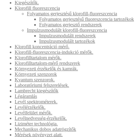
Kiegészítők.
Klorofill fluoreszcencia
Folyamatos gerjesztésű klorofill-fluoreszcencia
Folyamatos gerjesztésű fluoreszcencia tartozékok
Folyamatos gerjesztő rendszerek
Impulzusmodulált klorofill-fluoreszcencia
Impulzusmodulált rendszerek
Impulzusmodulált tartozékok
Klorofill koncentráció mérő.
Klorofill-fluoreszcencia-indukció mérők.
Klorofilltartalom mérők.
Klorofilltartalom-mérő rendszerek
Környezeti érzékelők és kamrák.
Környezeti szenzorok
Kvantum szenzorok.
Laboratóriumi felszerelések.
Lambrecht kiegészítők
Légáramlás
Levél spektrométerek.
Levélérzékelők.
Levélfelület mérők.
Levélnedvesség-érzékelők.
Liziméter technológia.
Mechanikus dobos adatrögzítők
Mérések növényzet alatt.