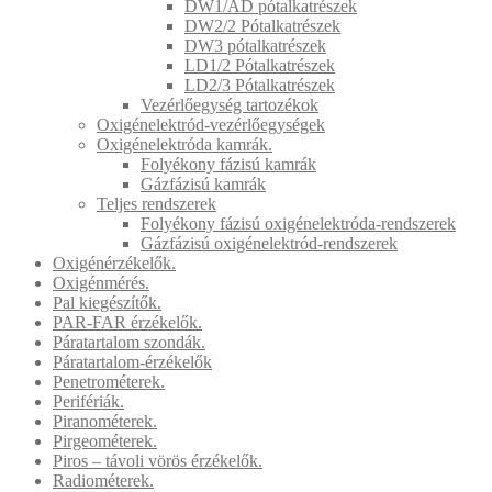
DW1/AD pótalkatrészek
DW2/2 Pótalkatrészek
DW3 pótalkatrészek
LD1/2 Pótalkatrészek
LD2/3 Pótalkatrészek
Vezérlőegység tartozékok
Oxigénelektród-vezérlőegységek
Oxigénelektróda kamrák.
Folyékony fázisú kamrák
Gázfázisú kamrák
Teljes rendszerek
Folyékony fázisú oxigénelektróda-rendszerek
Gázfázisú oxigénelektród-rendszerek
Oxigénérzékelők.
Oxigénmérés.
Pal kiegészítők.
PAR-FAR érzékelők.
Páratartalom szondák.
Páratartalom-érzékelők
Penetrométerek.
Perifériák.
Piranométerek.
Pirgeométerek.
Piros – távoli vörös érzékelők.
Radiométerek.