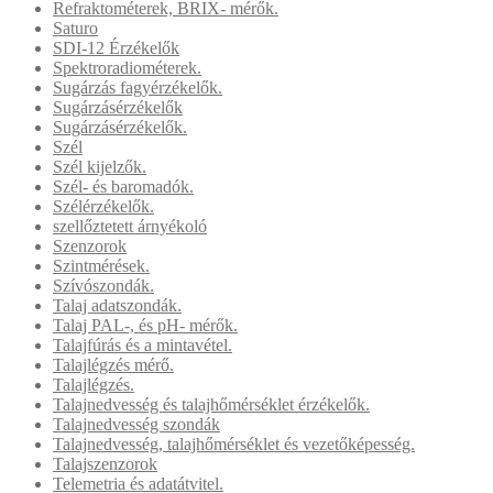
Refraktométerek, BRIX- mérők.
Saturo
SDI-12 Érzékelők
Spektroradiométerek.
Sugárzás fagyérzékelők.
Sugárzásérzékelők
Sugárzásérzékelők.
Szél
Szél kijelzők.
Szél- és baromadók.
Szélérzékelők.
szellőztetett árnyékoló
Szenzorok
Szintmérések.
Szívószondák.
Talaj adatszondák.
Talaj PAL-, és pH- mérők.
Talajfúrás és a mintavétel.
Talajlégzés mérő.
Talajlégzés.
Talajnedvesség és talajhőmérséklet érzékelők.
Talajnedvesség szondák
Talajnedvesség, talajhőmérséklet és vezetőképesség.
Talajszenzorok
Telemetria és adatátvitel.