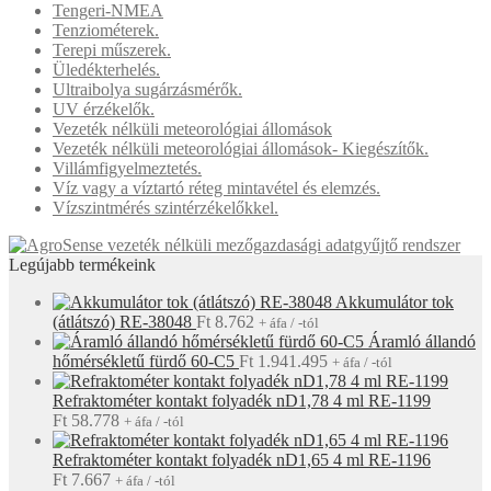
Tengeri-NMEA
Tenziométerek.
Terepi műszerek.
Üledékterhelés.
Ultraibolya sugárzásmérők.
UV érzékelők.
Vezeték nélküli meteorológiai állomások
Vezeték nélküli meteorológiai állomások- Kiegészítők.
Villámfigyelmeztetés.
Víz vagy a víztartó réteg mintavétel és elemzés.
Vízszintmérés szintérzékelőkkel.
Legújabb termékeink
Akkumulátor tok
(átlátszó) RE-38048
Ft
8.762
+ áfa / -tól
Áramló állandó
hőmérsékletű fürdő 60-C5
Ft
1.941.495
+ áfa / -tól
Refraktométer kontakt folyadék nD1,78 4 ml RE-1199
Ft
58.778
+ áfa / -tól
Refraktométer kontakt folyadék nD1,65 4 ml RE-1196
Ft
7.667
+ áfa / -tól