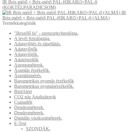
IR Brix-mérő × Brix-mérő PAL-HIKARi3+PAL-0
(KOKTÉLPARADICSOM)
IR
Brix-mérő × Brix-mérő PAL-HIKARi5+PAL-0 (ALMA)
Termékkategóriák
"Beszélő fa" - szenzortechnológia.
A levél fiziológiája.
Adatgyűjtés és tápellátás.
Adatgyűjtők
Adatgyűjtők.
Adatrögzítők
Anemométerek.
Áramlás érzékelők.
Áramlásmérés.
Barometrikus nyomás érzékelők
Barometrikus nyomásérzékelők.
BirdAlert
CO2 gáz Analizátorok
Csapadék
Dendrométerek.
Dendrométerek.
Digitális viszkoziméterek.
E-Test
SZONDÁK.