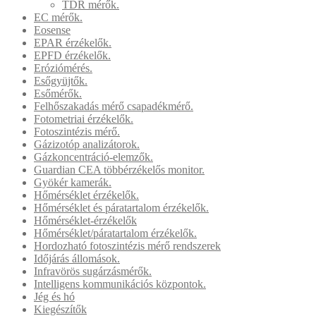
TDR mérők.
EC mérők.
Eosense
EPAR érzékelők.
EPFD érzékelők.
Eróziómérés.
Esőgyüjtők.
Esőmérők.
Felhőszakadás mérő csapadékmérő.
Fotometriai érzékelők.
Fotoszintézis mérő.
Gázizotóp analizátorok.
Gázkoncentráció-elemzők.
Guardian CEA többérzékelős monitor.
Gyökér kamerák.
Hőmérséklet érzékelők.
Hőmérséklet és páratartalom érzékelők.
Hőmérséklet-érzékelők
Hőmérséklet/páratartalom érzékelők.
Hordozható fotoszintézis mérő rendszerek
Időjárás állomások.
Infravörös sugárzásmérők.
Intelligens kommunikációs központok.
Jég és hó
Kiegészítők