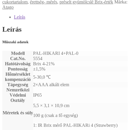
cukortartalom
,
érettség- mérés
,
préselt gyümölcslé Brix-érték
Márka:
Atago
Leírás
Leírás
Műszaki adatok
Modell
PAL-HIKARI 4+PAL-0
Cat.No.
5554
Hatótávolság
Brix 4-21%
Pontosság
±1,5%
Hőmérséklet
5-30,0 ℃
kompenzáció
Tápegység
2×AAA alkáli elem
Nemzetközi
Védelmi
IP65
Osztály
5,5 × 3,1 × 10,9 cm
Méretek és súly
100 g (csak a fő egység)
1: IR Brix mérő PAL-HIKARi 4 (Strawberry)