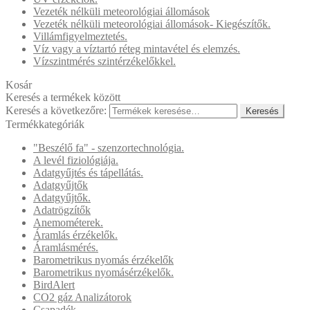
Vezeték nélküli meteorológiai állomások
Vezeték nélküli meteorológiai állomások- Kiegészítők.
Villámfigyelmeztetés.
Víz vagy a víztartó réteg mintavétel és elemzés.
Vízszintmérés szintérzékelőkkel.
Kosár
Keresés a termékek között
Keresés a következőre:
Keresés
Termékkategóriák
"Beszélő fa" - szenzortechnológia.
A levél fiziológiája.
Adatgyűjtés és tápellátás.
Adatgyűjtők
Adatgyűjtők.
Adatrögzítők
Anemométerek.
Áramlás érzékelők.
Áramlásmérés.
Barometrikus nyomás érzékelők
Barometrikus nyomásérzékelők.
BirdAlert
CO2 gáz Analizátorok
Csapadék