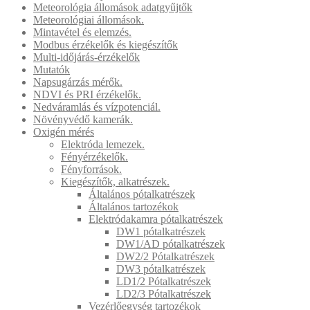
Meteorológia állomások adatgyűjtők
Meteorológiai állomások.
Mintavétel és elemzés.
Modbus érzékelők és kiegészítők
Multi-időjárás-érzékelők
Mutatók
Napsugárzás mérők.
NDVI és PRI érzékelők.
Nedváramlás és vízpotenciál.
Növényvédő kamerák.
Oxigén mérés
Elektróda lemezek.
Fényérzékelők.
Fényforrások.
Kiegészítők, alkatrészek.
Általános pótalkatrészek
Általános tartozékok
Elektródakamra pótalkatrészek
DW1 pótalkatrészek
DW1/AD pótalkatrészek
DW2/2 Pótalkatrészek
DW3 pótalkatrészek
LD1/2 Pótalkatrészek
LD2/3 Pótalkatrészek
Vezérlőegység tartozékok