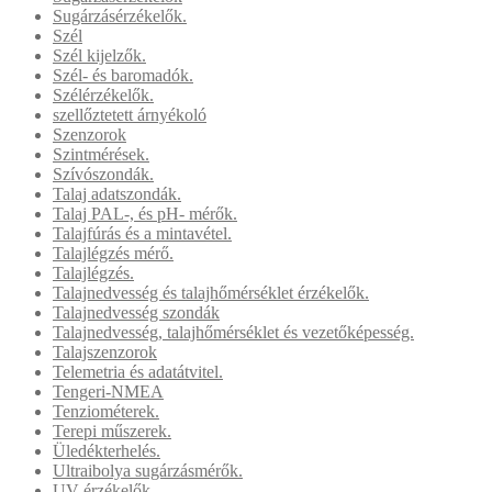
Sugárzásérzékelők.
Szél
Szél kijelzők.
Szél- és baromadók.
Szélérzékelők.
szellőztetett árnyékoló
Szenzorok
Szintmérések.
Szívószondák.
Talaj adatszondák.
Talaj PAL-, és pH- mérők.
Talajfúrás és a mintavétel.
Talajlégzés mérő.
Talajlégzés.
Talajnedvesség és talajhőmérséklet érzékelők.
Talajnedvesség szondák
Talajnedvesség, talajhőmérséklet és vezetőképesség.
Talajszenzorok
Telemetria és adatátvitel.
Tengeri-NMEA
Tenziométerek.
Terepi műszerek.
Üledékterhelés.
Ultraibolya sugárzásmérők.
UV érzékelők.