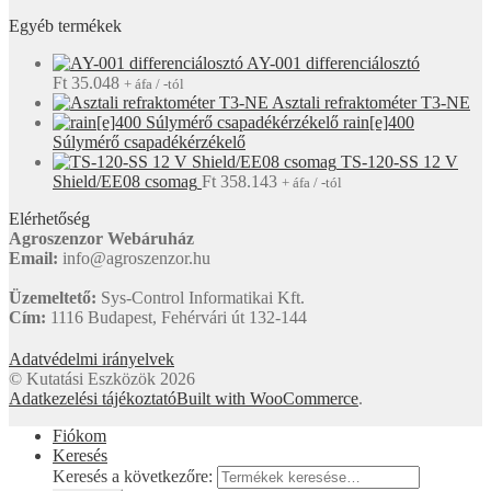
Egyéb termékek
AY-001 differenciálosztó
Ft
35.048
+ áfa / -tól
Asztali refraktométer T3-NE
rain[e]400
Súlymérő csapadékérzékelő
TS-120-SS 12 V
Shield/EE08 csomag
Ft
358.143
+ áfa / -tól
Elérhetőség
Agroszenzor Webáruház
Email:
info@agroszenzor.hu
Üzemeltető:
Sys-Control Informatikai Kft.
Cím:
1116 Budapest, Fehérvári út 132-144
Adatvédelmi irányelvek
© Kutatási Eszközök 2026
Adatkezelési tájékoztató
Built with WooCommerce
.
Fiókom
Keresés
Keresés a következőre: