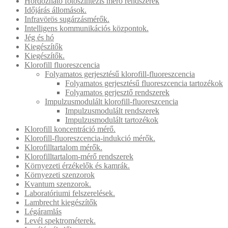
Hordozható fotoszintézis mérő rendszerek
Időjárás állomások.
Infravörös sugárzásmérők.
Intelligens kommunikációs központok.
Jég és hó
Kiegészítők
Kiegészítők.
Klorofill fluoreszcencia
Folyamatos gerjesztésű klorofill-fluoreszcencia
Folyamatos gerjesztésű fluoreszcencia tartozékok
Folyamatos gerjesztő rendszerek
Impulzusmodulált klorofill-fluoreszcencia
Impulzusmodulált rendszerek
Impulzusmodulált tartozékok
Klorofill koncentráció mérő.
Klorofill-fluoreszcencia-indukció mérők.
Klorofilltartalom mérők.
Klorofilltartalom-mérő rendszerek
Környezeti érzékelők és kamrák.
Környezeti szenzorok
Kvantum szenzorok.
Laboratóriumi felszerelések.
Lambrecht kiegészítők
Légáramlás
Levél spektrométerek.