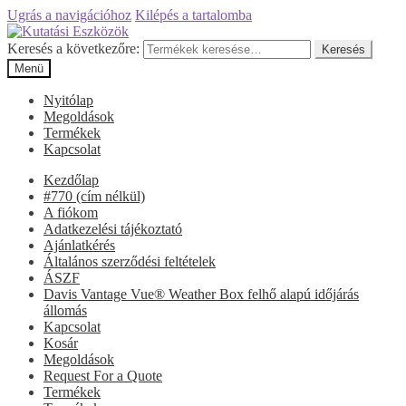
Ugrás a navigációhoz
Kilépés a tartalomba
Keresés a következőre:
Keresés
Menü
Nyitólap
Megoldások
Termékek
Kapcsolat
Kezdőlap
#770 (cím nélkül)
A fiókom
Adatkezelési tájékoztató
Ajánlatkérés
Általános szerződési feltételek
ÁSZF
Davis Vantage Vue® Weather Box felhő alapú időjárás
állomás
Kapcsolat
Kosár
Megoldások
Request For a Quote
Termékek