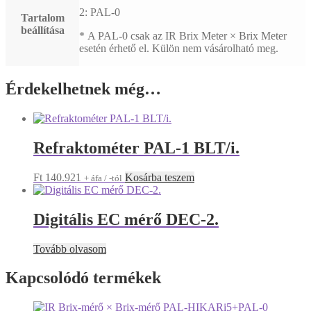
2: PAL-0
Tartalom
beállítása
*
A PAL-0 csak az IR Brix Meter × Brix Meter
esetén érhető el. Külön nem vásárolható meg.
Érdekelhetnek még…
Refraktométer PAL-1 BLT/i.
Ft
140.921
Kosárba teszem
+ áfa / -tól
Digitális EC mérő DEC-2.
Tovább olvasom
Kapcsolódó termékek