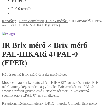
Termékek
Ft
0
0 termék
Kezdőlap
/
Refraktométerek, BRIX- mérők.
/
IR Brix-mérő × Brix-
mérő PAL-HIKARi 4+PAL-0 (EPER)
IR Brix-mérő × Brix-mérő
PAL-HIKARi 4+PAL-0
(EPER)
Kétrészes IR Brix-mérő és Brix-mérőköteg.
Most csomagban kapható „PAL-HIKARi” roncsolásmentes Brix-
mérő, amely képes mérni a gyümölcs Brix-értékét, és „PAL-0”,
amely a préselt gyümölcslé Brix-értékét méri. A következő
specifikáció a „PAL-0”-ra vonatkozik.
Kategória:
Refraktométerek, BRIX- mérők.
Címkék:
Brix mérő
,