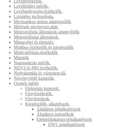
Levélérzékelők.
Levélfelület mérők.
Levélnedvesség-érzékelők.
Liziméter technológia.
Mechanikus dobos adatrögzítők
Mérések növényzet alatt.
Meteorológia állomások adatgyűjtők
Meteorológiai állomások.
Mintavétel és elemzés.
Modbus érzékelők és kiegészítők
Multi-időjárás-érzékelők
Mutatók
Napsugárzás mérők.
NDVI és PRI érzékelők.
Nedváramlás és vízpotenciál.
Növényvédő kamerák.
Oxigén mérés
Elektróda lemezek.
Fényérzékelők.
Fényforrások.
Kiegészítők, alkatrészek.
Általános pótalkatrészek
Általános tartozékok
Elektródakamra pótalkatrészek
DW1 pótalkatrészek