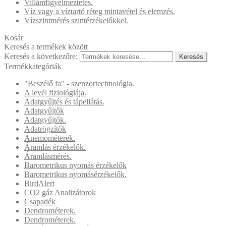
Villámfigyelmeztetés.
Víz vagy a víztartó réteg mintavétel és elemzés.
Vízszintmérés szintérzékelőkkel.
Kosár
Keresés a termékek között
Keresés a következőre:
Keresés
Termékkategóriák
"Beszélő fa" - szenzortechnológia.
A levél fiziológiája.
Adatgyűjtés és tápellátás.
Adatgyűjtők
Adatgyűjtők.
Adatrögzítők
Anemométerek.
Áramlás érzékelők.
Áramlásmérés.
Barometrikus nyomás érzékelők
Barometrikus nyomásérzékelők.
BirdAlert
CO2 gáz Analizátorok
Csapadék
Dendrométerek.
Dendrométerek.