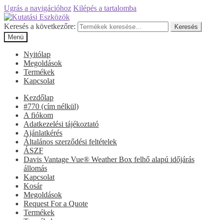
Ugrás a navigációhoz
Kilépés a tartalomba
Keresés a következőre:
Keresés
Menü
Nyitólap
Megoldások
Termékek
Kapcsolat
Kezdőlap
#770 (cím nélkül)
A fiókom
Adatkezelési tájékoztató
Ajánlatkérés
Általános szerződési feltételek
ÁSZF
Davis Vantage Vue® Weather Box felhő alapú időjárás
állomás
Kapcsolat
Kosár
Megoldások
Request For a Quote
Termékek