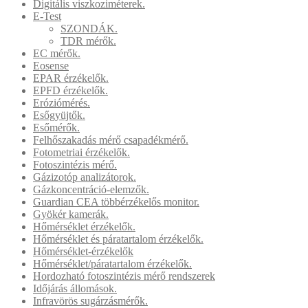
Digitális viszkoziméterek.
E-Test
SZONDÁK.
TDR mérők.
EC mérők.
Eosense
EPAR érzékelők.
EPFD érzékelők.
Eróziómérés.
Esőgyüjtők.
Esőmérők.
Felhőszakadás mérő csapadékmérő.
Fotometriai érzékelők.
Fotoszintézis mérő.
Gázizotóp analizátorok.
Gázkoncentráció-elemzők.
Guardian CEA többérzékelős monitor.
Gyökér kamerák.
Hőmérséklet érzékelők.
Hőmérséklet és páratartalom érzékelők.
Hőmérséklet-érzékelők
Hőmérséklet/páratartalom érzékelők.
Hordozható fotoszintézis mérő rendszerek
Időjárás állomások.
Infravörös sugárzásmérők.