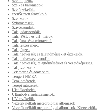
Szél kijelzők.
Szél- és baromadók.
Szélérzékelők.
szellőztetett árnyékoló
Szenzorok
Szintmérések.
Szívószondák.
Talaj adatszondák.
Talaj PAL-, és pH- mérők.
Talajfúrás és a mintavétel.
Talajlégzés mérő.
Talajlégzés.
Talajnedvesség és talajhőmérséklet érzékelők.
Talajnedvesség szondák
Talajnedvesség, talajhőmérséklet és vezetőképesség.
Talajszenzorok
Telemetria és adatátvitel.
Tengeri-NMEA
Tenziométerek.
Terepi műszerek.
Üledékterhelés.
Ultraibolya sugárzásmérők.
UV érzékelők.
Vezeték nélküli meteorológiai állomások
Vezeték nélküli meteorológiai állomások- Kiegészítők.