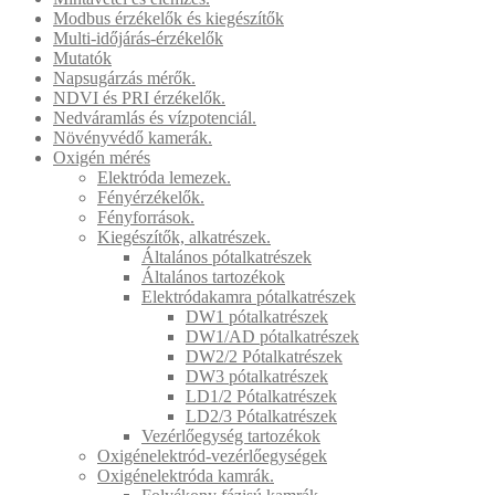
Modbus érzékelők és kiegészítők
Multi-időjárás-érzékelők
Mutatók
Napsugárzás mérők.
NDVI és PRI érzékelők.
Nedváramlás és vízpotenciál.
Növényvédő kamerák.
Oxigén mérés
Elektróda lemezek.
Fényérzékelők.
Fényforrások.
Kiegészítők, alkatrészek.
Általános pótalkatrészek
Általános tartozékok
Elektródakamra pótalkatrészek
DW1 pótalkatrészek
DW1/AD pótalkatrészek
DW2/2 Pótalkatrészek
DW3 pótalkatrészek
LD1/2 Pótalkatrészek
LD2/3 Pótalkatrészek
Vezérlőegység tartozékok
Oxigénelektród-vezérlőegységek
Oxigénelektróda kamrák.