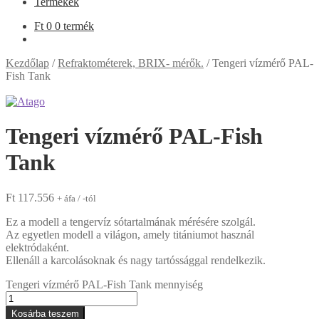
Termékek
Ft
0
0 termék
Kezdőlap
/
Refraktométerek, BRIX- mérők.
/
Tengeri vízmérő PAL-
Fish Tank
Tengeri vízmérő PAL-Fish
Tank
Ft
117.556
+ áfa / -tól
Ez a modell a tengervíz sótartalmának mérésére szolgál.
Az egyetlen modell a világon, amely titániumot használ
elektródaként.
Ellenáll a karcolásoknak és nagy tartóssággal rendelkezik.
Tengeri vízmérő PAL-Fish Tank mennyiség
Kosárba teszem