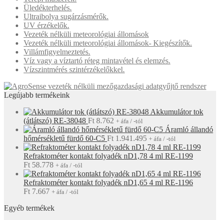
Üledékterhelés.
Ultraibolya sugárzásmérők.
UV érzékelők.
Vezeték nélküli meteorológiai állomások
Vezeték nélküli meteorológiai állomások- Kiegészítők.
Villámfigyelmeztetés.
Víz vagy a víztartó réteg mintavétel és elemzés.
Vízszintmérés szintérzékelőkkel.
Legújabb termékeink
Akkumulátor tok
(átlátszó) RE-38048
Ft
8.762
+ áfa / -tól
Áramló állandó
hőmérsékletű fürdő 60-C5
Ft
1.941.495
+ áfa / -tól
Refraktométer kontakt folyadék nD1,78 4 ml RE-1199
Ft
58.778
+ áfa / -tól
Refraktométer kontakt folyadék nD1,65 4 ml RE-1196
Ft
7.667
+ áfa / -tól
Egyéb termékek