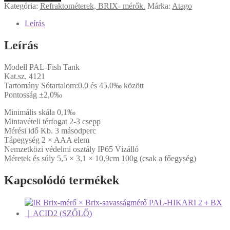
Kategória:
Refraktométerek, BRIX- mérők.
Márka:
Atago
Leírás
Leírás
Modell PAL-Fish Tank
Kat.sz. 4121
Tartomány Sótartalom:0.0 és 45.0‰ között
Pontosság ±2,0‰
Minimális skála 0,1‰
Mintavételi térfogat 2-3 csepp
Mérési idő Kb. 3 másodperc
Tápegység 2 × AAA elem
Nemzetközi védelmi osztály IP65 Vízálló
Méretek és súly 5,5 × 3,1 × 10,9cm 100g (csak a főegység)
Kapcsolódó termékek