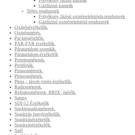
Folyékony fázisú kamrák
Gázfázisú kamrák
Teljes rendszerek
Folyékony fázisú oxigénelektróda-rendszerek
Gázfázisú oxigénelektród-rendszerek
Oxigénérzékelők.
Oxigénmérés.
Pal kiegészítők.
PAR-FAR érzékelők.
Páratartalom szondák.
Páratartalom-érzékelők
Penetrométerek.
Perifériák.
Piranométerek.
Pirgeométerek.
Piros – távoli vörös érzékelők.
Radiométerek.
Refraktométerek, BRIX- mérők.
Saturo
SDI-12 Érzékelők
Spektroradiométerek.
Sugárzás fagyérzékelők.
Sugárzásérzékelők
Sugárzásérzékelők.
Szél