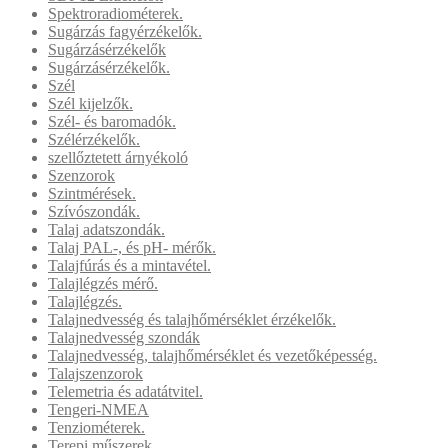
Spektroradiométerek.
Sugárzás fagyérzékelők.
Sugárzásérzékelők
Sugárzásérzékelők.
Szél
Szél kijelzők.
Szél- és baromadók.
Szélérzékelők.
szellőztetett árnyékoló
Szenzorok
Szintmérések.
Szívószondák.
Talaj adatszondák.
Talaj PAL-, és pH- mérők.
Talajfúrás és a mintavétel.
Talajlégzés mérő.
Talajlégzés.
Talajnedvesség és talajhőmérséklet érzékelők.
Talajnedvesség szondák
Talajnedvesség, talajhőmérséklet és vezetőképesség.
Talajszenzorok
Telemetria és adatátvitel.
Tengeri-NMEA
Tenziométerek.
Terepi műszerek.