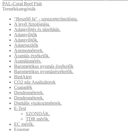
PAL-Coral Reef Fish
Termékkategóriák
"Beszélő fa" - szenzortechnológia.
A levél fiziológiája.
Adatgyűjtés és tápellátás.
Adatgyűjtők
Adatgyűjtők.
Adatrögzítők
Anemométerek.
Áramlás érzékelők.
Áramlásmérés.
Barometrikus nyomás érzékelők
Barometrikus nyomásérzékelők.
BirdAlert
CO2 gáz Analizátorok
Csapadék
Dendrométerek.
Dendrométerek.
Digitális viszkoziméterek.
E-Test
SZONDÁK.
TDR mérők.
EC mérők.
Eosense