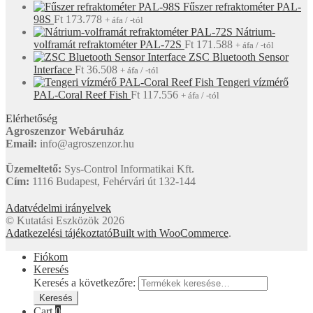
Fűszer refraktométer PAL-
98S
Ft
173.778
+ áfa / -tól
Nátrium-
volframát refraktométer PAL-72S
Ft
171.588
+ áfa / -tól
ZSC Bluetooth Sensor
Interface
Ft
36.508
+ áfa / -tól
Tengeri vízmérő
PAL-Coral Reef Fish
Ft
117.556
+ áfa / -tól
Elérhetőség
Agroszenzor Webáruház
Email:
info@agroszenzor.hu
Üzemeltető:
Sys-Control Informatikai Kft.
Cím:
1116 Budapest, Fehérvári út 132-144
Adatvédelmi irányelvek
© Kutatási Eszközök 2026
Adatkezelési tájékoztató
Built with WooCommerce
.
Fiókom
Keresés
Keresés a következőre:
Keresés
Cart
0