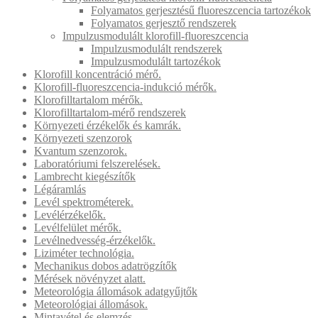
Folyamatos gerjesztésű fluoreszcencia tartozékok
Folyamatos gerjesztő rendszerek
Impulzusmodulált klorofill-fluoreszcencia
Impulzusmodulált rendszerek
Impulzusmodulált tartozékok
Klorofill koncentráció mérő.
Klorofill-fluoreszcencia-indukció mérők.
Klorofilltartalom mérők.
Klorofilltartalom-mérő rendszerek
Környezeti érzékelők és kamrák.
Környezeti szenzorok
Kvantum szenzorok.
Laboratóriumi felszerelések.
Lambrecht kiegészítők
Légáramlás
Levél spektrométerek.
Levélérzékelők.
Levélfelület mérők.
Levélnedvesség-érzékelők.
Liziméter technológia.
Mechanikus dobos adatrögzítők
Mérések növényzet alatt.
Meteorológia állomások adatgyűjtők
Meteorológiai állomások.
Mintavétel és elemzés.