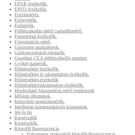
EPAR érzékelők.
EPFD érzékelők.
Eróziómérés.
Esőgyüjtők.
Esőmérők.
Felhőszakadás mérő csapadékmérő.
Fotometriai érzékelők.
Fotoszintézis mérő.
Gázizotóp analizátorok.
Gázkoncentráció-elemzők.
Guardian CEA többérzékelős monitor.
Gyökér kamerák.
Hőmérséklet érzékelők.
Hőmérséklet és páratartalom érzékelők.
Hőmérséklet-érzékelők
Hőmérséklet/páratartalom érzékelők.
Hordozható fotoszintézis mérő rendszerek
Időjárás állomások.
Infravörös sugárzásmérők.
Intelligens kommunikációs központok.
Jég és hó
Kiegészítők
Kiegészítők.
Klorofill fluoreszcencia
Folyamatos gerjesztésű klorofill-fluoreszcencia