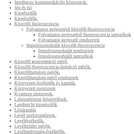
Intelligens kommunikációs központok.
Jég és hó
Kiegészítők
Kiegészítők.
Klorofill fluoreszcencia
Folyamatos gerjesztésű klorofill-fluoreszcencia
Folyamatos gerjesztésű fluoreszcencia tartozékok
Folyamatos gerjesztő rendszerek
Impulzusmodulált klorofill-fluoreszcencia
Impulzusmodulált rendszerek
Impulzusmodulált tartozékok
Klorofill koncentráció mérő.
Klorofill-fluoreszcencia-indukció mérők.
Klorofilltartalom mérők.
Klorofilltartalom-mérő rendszerek
Környezeti érzékelők és kamrák.
Környezeti szenzorok
Kvantum szenzorok.
Laboratóriumi felszerelések.
Lambrecht kiegészítők
Légáramlás
Levél spektrométerek.
Levélérzékelők.
Levélfelület mérők.
Levélnedvesség-érzékelők.