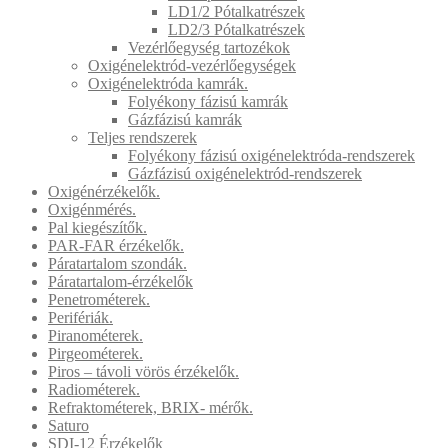
LD1/2 Pótalkatrészek
LD2/3 Pótalkatrészek
Vezérlőegység tartozékok
Oxigénelektród-vezérlőegységek
Oxigénelektróda kamrák.
Folyékony fázisú kamrák
Gázfázisú kamrák
Teljes rendszerek
Folyékony fázisú oxigénelektróda-rendszerek
Gázfázisú oxigénelektród-rendszerek
Oxigénérzékelők.
Oxigénmérés.
Pal kiegészítők.
PAR-FAR érzékelők.
Páratartalom szondák.
Páratartalom-érzékelők
Penetrométerek.
Perifériák.
Piranométerek.
Pirgeométerek.
Piros – távoli vörös érzékelők.
Radiométerek.
Refraktométerek, BRIX- mérők.
Saturo
SDI-12 Érzékelők