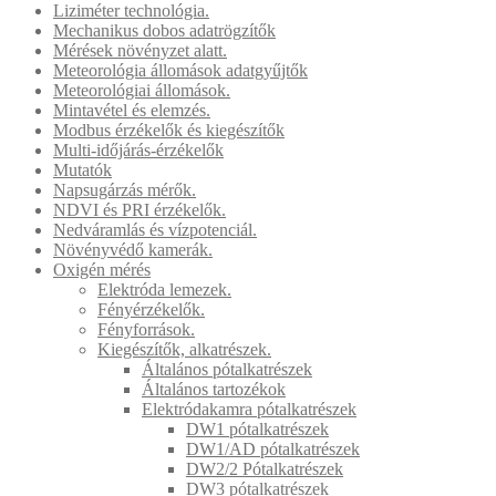
Liziméter technológia.
Mechanikus dobos adatrögzítők
Mérések növényzet alatt.
Meteorológia állomások adatgyűjtők
Meteorológiai állomások.
Mintavétel és elemzés.
Modbus érzékelők és kiegészítők
Multi-időjárás-érzékelők
Mutatók
Napsugárzás mérők.
NDVI és PRI érzékelők.
Nedváramlás és vízpotenciál.
Növényvédő kamerák.
Oxigén mérés
Elektróda lemezek.
Fényérzékelők.
Fényforrások.
Kiegészítők, alkatrészek.
Általános pótalkatrészek
Általános tartozékok
Elektródakamra pótalkatrészek
DW1 pótalkatrészek
DW1/AD pótalkatrészek
DW2/2 Pótalkatrészek
DW3 pótalkatrészek